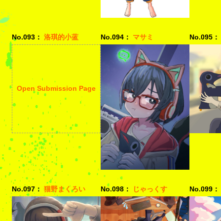
No.093：
洛琪的小蓝
No.094：
マサミ
No.095：
Open Submission Page
No.097：
猫野まくろい
No.098：
じゃっくす
No.099：