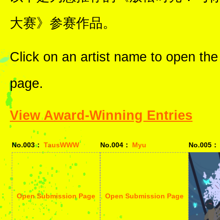
大赛》参赛作品。
Click on an artist name to open the
page.
View Award-Winning Entries
No.003：
TausWWW
No.004：
Myu
No.005：
Open Submission Page
Open Submission Page