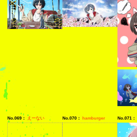
No.069：
えーない
No.070：
hamburger
No.071：