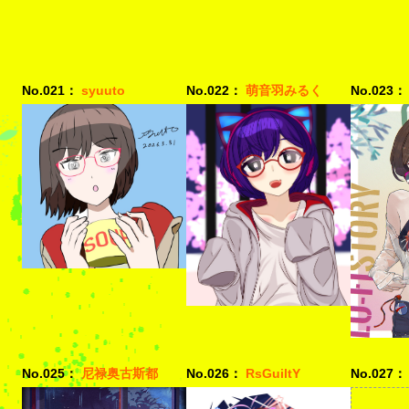
No.021：
syuuto
No.022：
萌音羽みるく
No.023：
No.025：
尼禄奥古斯都
No.026：
RsGuiltY
No.027：