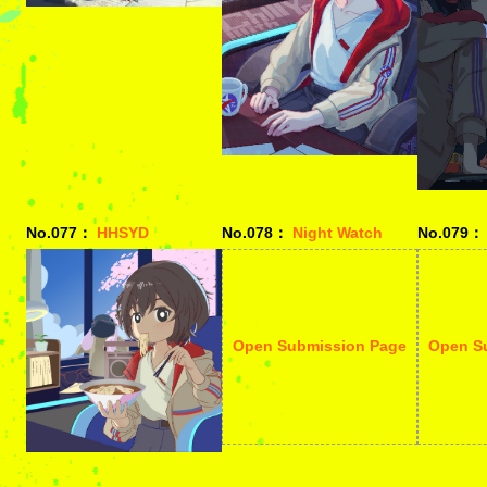
No.077：
HHSYD
No.078：
Night Watch
No.079：
Open Submission Page
Open S