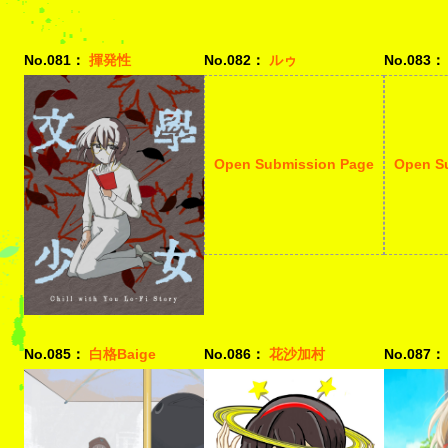
No.081：
揮発性
No.082：
ルゥ
No.083：
Open Submission Page
Open S
No.085：
白格Baige
No.086：
花沙加村
No.087：