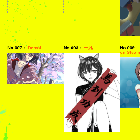
No.007：
Demol
No.008：
一凡
No.009：
on Steam