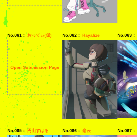
No.061：
おってぃ(仮)
No.062：
Rayalize
No.063：
Open Submission Page
No.065：
円山すばる
No.066：
念云
No.067：