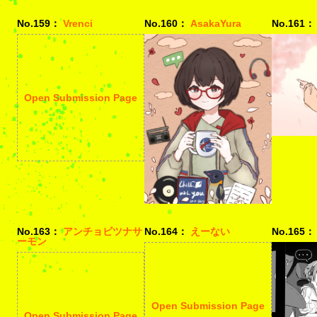
No.159：
Vrenci
No.160：
AsakaYura
No.161：
Open Submission Page
No.163：
アンチョビツナサ
No.164：
えーない
No.165：
ーモン
Open Submission Page
Open Submission Page