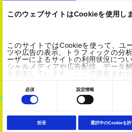
このウェブサイトはCookieを使用し
このサイトではCookieを使って、
ツや広告の表示、トラフィックの分
No.137：
aon0_01234
No.138：
硅酱
No.139：
ーザーによるサイトの利用状況につ
シャルメディアや広告配信、データ
を共有しています。ここで収集され
ートナーに提供した他の情報や各パ
同
した際に収集された情報と組み合わ
意
Open S
必須
設定情報
の
て使用されることがあります。
選
択
クッキーポリシーは
こちら
からご確
We work with
5 third parties
who may 
拒否
選択中のCookieを
information.