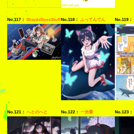
No.117：
ShardzDoesStuff
No.118：
ふってんてん
No.119：
No.121：
へとのへと
No.122：
一光晕
No.123：