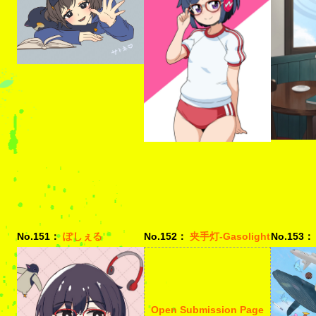
No.151：
ぽしぇる
No.152：
夹手灯-Gasolight
No.153：
Open Submission Page