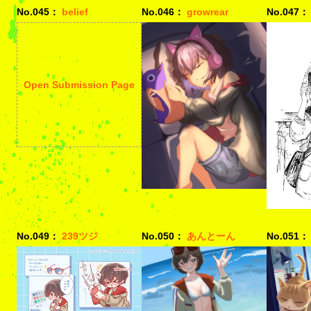
No.045：
belief
No.046：
growrear
No.047：
Open Submission Page
No.049：
239ツジ
No.050：
あんとーん
No.051：