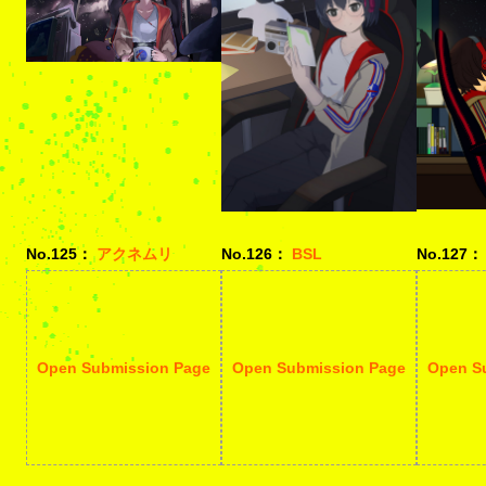
No.125：
アクネムリ
No.126：
BSL
No.127：
Open Submission Page
Open Submission Page
Open S