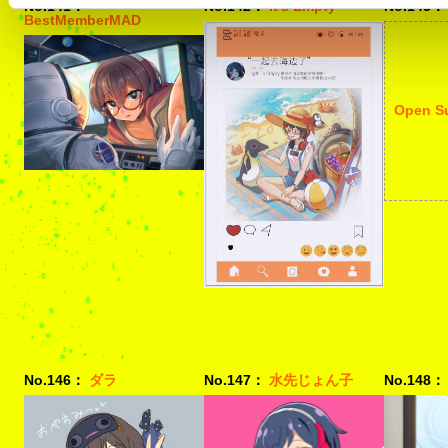
No.141：
No.142：
It's Empty
No.143：
BestMemberMAD
Open S
No.146：
ダラ
No.147：
水先じょん子
No.148：