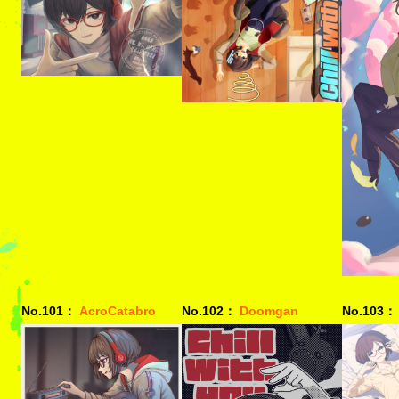
No.101：
AcroCatabro
No.102：
Doomgan
No.103：