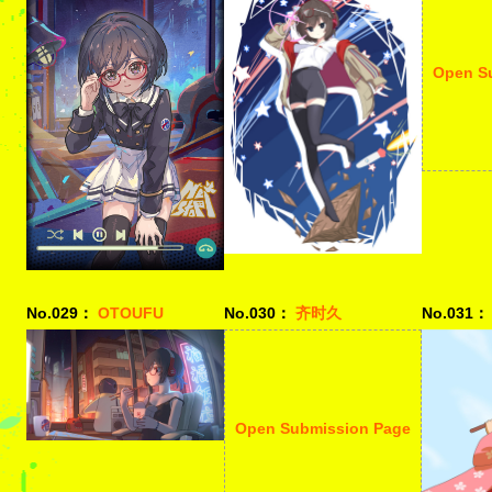
Open S
No.029：
OTOUFU
No.030：
齐时久
No.031：
Open Submission Page