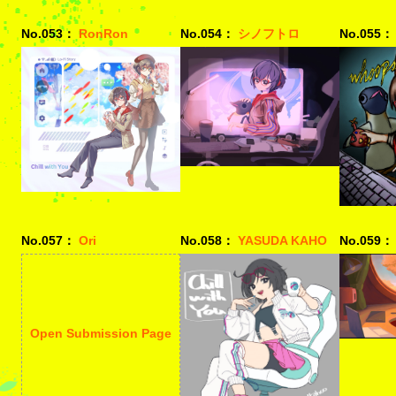
No.053：
RonRon
No.054：
シノフトロ
No.055：
No.057：
Ori
No.058：
YASUDA KAHO
No.059：
Open Submission Page