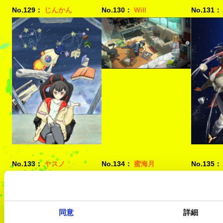
No.129：
じんかん
No.130：
Will
No.131：
No.133：
ヤスノ
No.134：
蜜海月
No.135：
同意
詳細