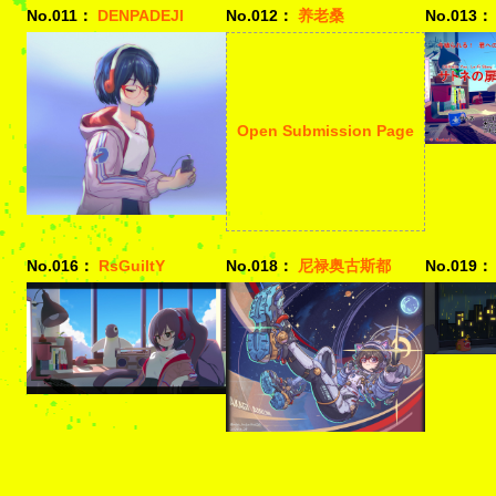
No.011：
DENPADEJI
No.012：
养老桑
No.013：
Open Submission Page
No.016：
RsGuiltY
No.018：
尼禄奥古斯都
No.019：