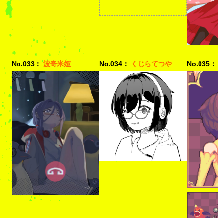
No.033：
波奇米娅
No.034：
くじらてつや
No.035：