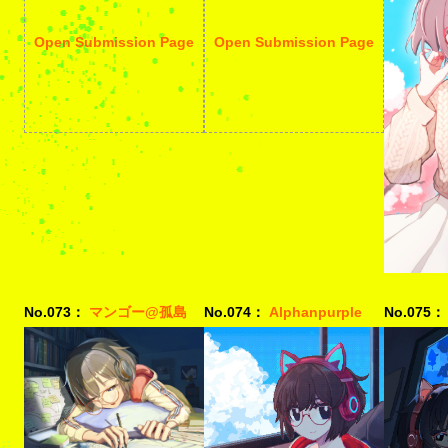
Open Submission Page
Open Submission Page
No.073：
マンゴー@孤島
No.074：
Alphanpurple
No.075：