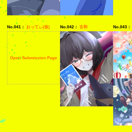
No.041：
おってぃ(仮)
No.042：
古和
No.043：
Open Submission Page