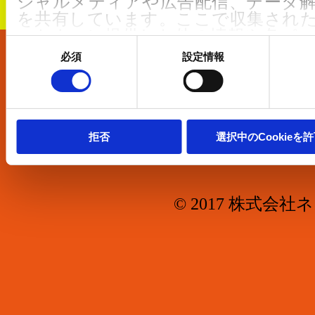
シャルメディアや広告配信、データ
を共有しています。ここで収集され
ートナーに提供した他の情報や各パ
同
した際に収集された情報と組み合わ
意
必須
設定情報
の
て使用されることがあります。
会社概要
選
択
クッキーポリシーは
こちら
からご確
お問合せ
We work with
5 third parties
who may 
拒否
選択中のCookieを
information.
© 2017 株式会社