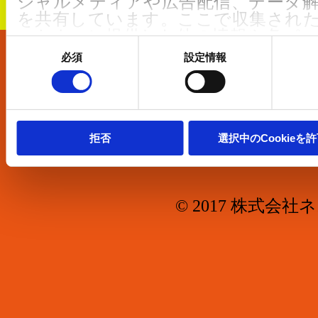
シャルメディアや広告配信、データ
を共有しています。ここで収集され
ートナーに提供した他の情報や各パ
同
した際に収集された情報と組み合わ
意
必須
設定情報
の
て使用されることがあります。
会社概要
選
択
クッキーポリシーは
こちら
からご確
お問合せ
We work with
5 third parties
who may 
拒否
選択中のCookieを
information.
© 2017 株式会社