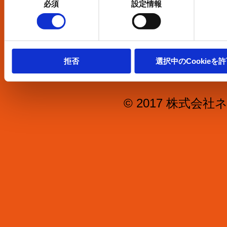
した際に収集された情報と組み合わ
必須
設定情報
会社概要
の
て使用されることがあります。
選
択
クッキーポリシーは
こちら
からご確
お問合せ
We work with
5 third parties
who may 
拒否
選択中のCookieを
information.
© 2017 株式会