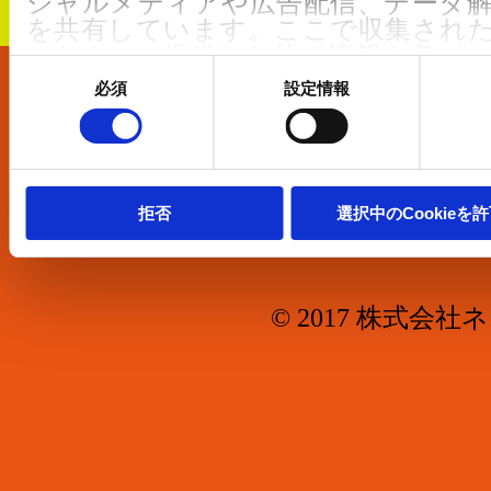
シャルメディアや広告配信、データ
を共有しています。ここで収集され
ートナーに提供した他の情報や各パ
同
した際に収集された情報と組み合わ
意
必須
設定情報
の
て使用されることがあります。
会社概要
選
択
クッキーポリシーは
こちら
からご確
お問合せ
We work with
5 third parties
who may 
拒否
選択中のCookieを
information.
© 2017 株式会社