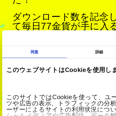
ダウンロード数を記念
て毎日77金貨が手に入
施しています。
詳細はゲーム内のお知
ださい。
同意
詳細
このウェブサイトはCookieを使用し
このサイトではCookieを使って、
ツや広告の表示、トラフィックの分
ーザーによるサイトの利用状況につ
シャルメディアや広告配信、データ