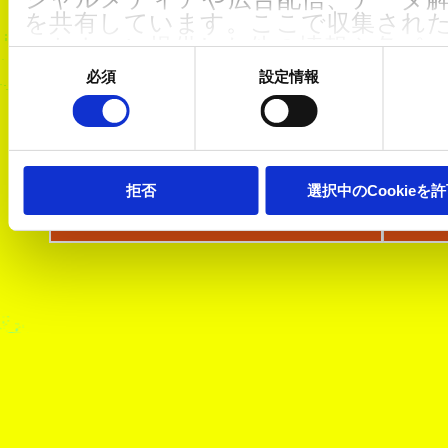
他の記事を読む
を共有しています。ここで収集され
ートナーに提供した他の情報や各パ
同
した際に収集された情報と組み合わ
意
必須
設定情報
の
て使用されることがあります。
選
択
クッキーポリシーは
こちら
からご確
「アンクラウン」配
【
信開始！
界
We work with
5 third parties
who may 
拒否
選択中のCookieを
information.