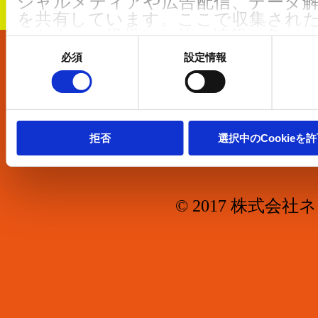
シャルメディアや広告配信、データ
を共有しています。ここで収集され
ートナーに提供した他の情報や各パ
同
した際に収集された情報と組み合わ
意
必須
設定情報
の
て使用されることがあります。
会社概要
選
択
クッキーポリシーは
こちら
からご確
お問合せ
We work with
5 third parties
who may 
拒否
選択中のCookieを
information.
© 2017 株式会社